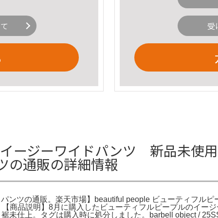
いて
受
る
イージーワイドパンツ 新品未使用 楽天市場
ンツの通販の詳細情報
ープル パンツの通販。楽天市場】beautiful people ビュー
Y MOUSSY。【商品説明】8月に購入したビューティフルピープルの
未仕上。タグは購入時に処分しました。barbell object / 25