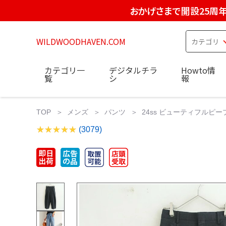
おかげさまで開設25周
WILDWOODHAVEN.COM
カテゴリ一
デジタルチラ
Howto情
覧
シ
報
TOP
メンズ
パンツ
24ss ビューティフルピー
(3079)