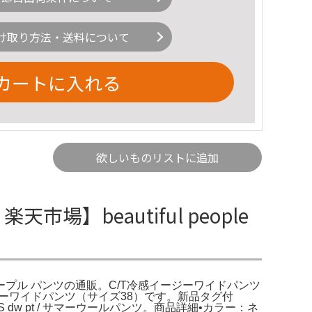
け取り方法・送料について
カートに入れる
欲しいものリストに追加
】beautiful people
ティフルピープル パンツの通販。C/T冷感イージーワイドパンツ
イージーワイドパンツ（サイズ38）です。新品タグ付
SS dw pt / サマーウールパンツ。商品詳細•カラー：ネ