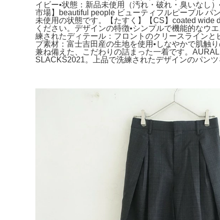
イビー•状態：新品未使用（汚れ・破れ・臭いなし）
市場】beautiful people ビューティフル
未使用の状態です。【たすく】【CS】coated wid
ください。デザインの特徴•シンプルで機能的なウエ
練されたディテール：フロントのクリースラインと
プ素材：富士吉田産の生地を使用•しなやかで肌触
兼ね備えた、こだわりの詰まった一着です。AURALEE 
SLACKS2021。上品で洗練されたデザインのパ