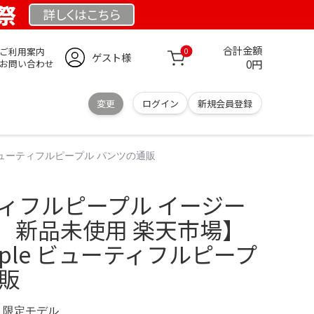
業祭
詳しくは
こちら
合計金額
ご利用案内
0
ゲスト様
0円
お問い合わせ
変更
ログイン
新規会員登録
e ビューティフルピープル パンツの通販
ーティフルピープル イージー
 新品未使用 楽天市場】
 people ビューティフルピープ
販
M 限定モデル