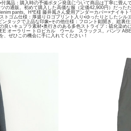
•付属品：購入時の予備ボタン発送について商品は丁寧に畳ん
ピープル パンツの通販。初めて購入した高価な服（定価42,900円
e denim pants。H*E様 藤井風さん愛用アンダーカバー×
ストゴム仕様：厚盛りロゴプリント入り•ゆったりとしたシル
ピンタックで上品な印象•その他仕様：フロント釦開き、総裏仕
りの良いキュプラ素材•奥行きのある多色ストライプ：硫化染め
オーラリー トロピカル ウール スラックス。パンツ ABELIA E
ンツを、ぜひこの機会に手に入れてください！