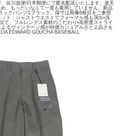
で、佐川急便/日本郵便にて匿名配送いたします。楽天
）だったため、もったいなくて一度も着用していません。新品
ナイキトラックパンツSブラック。採寸は画像6枚目をご参照
エット：ジャストウエストでフォーマル感も演出•洗
立て、フルレングス素材のこだわり•高密度ストライ
によるヴィンテージ感が特徴カジュアルさと上品さを
DWARD GOUCHA BASEBALL