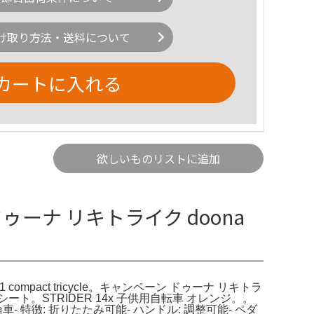
け取り方法・送料について
カートに入れる
欲しいものリストに追加
ドゥーナ リキトライク doona
in 1 compact tricycle。キャンペーン ドゥーナ リキトラ
。STRIDER 14x 子供用自転車 オレンジ。。
輪車- 特徴: 折りたたみ可能- ハンドル: 調整可能- ペダ