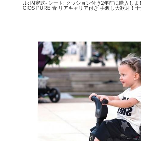
ル: 固定式- シート: クッション付き2年前に購
GIOS PURE 青 リアキャリア付き 手渡し大歓迎！