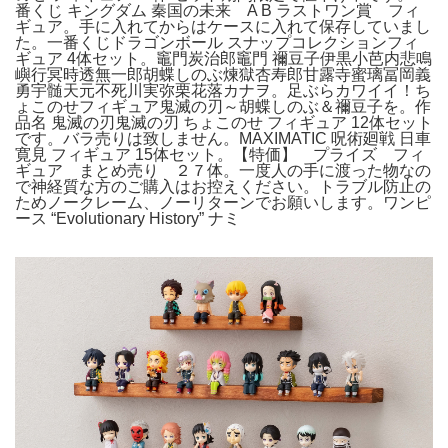
番くじ キングダム 秦国の未来 A B ラストワン賞 フィ
ギュア。手に入れてからはケースに入れて保存していまし
た。一番くじドラゴンボール スナップコレクションフィ
ギュア 4体セット。竈門炭治郎竈門 禰豆子伊黒小芭内悲鳴
嶼行冥時透無一郎胡蝶しのぶ煉獄杏寿郎甘露寺蜜璃冨岡義
勇宇髄天元不死川実弥栗花落カナヲ。足ぶらカワイイ！ち
ょこのせフィギュア鬼滅の刃～胡蝶しのぶ＆禰豆子を。作
品名 鬼滅の刃鬼滅の刃 ちょこのせ フィギュア 12体セット
です。バラ売りは致しません。MAXIMATIC 呪術廻戦 日車
寛見 フィギュア 15体セット。【特価】 プライズ フィ
ギュア まとめ売り ２７体。一度人の手に渡った物なの
で神経質な方のご購入はお控えください。トラブル防止の
ためノークレーム、ノーリターンでお願いします。ワンピ
ース “Evolutionary History” ナミ