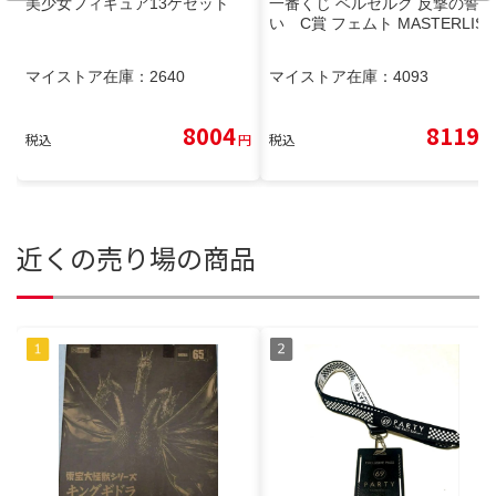
美少女フィギュア13ケセット
一番くじ ベルセルク 反撃の誓
い C賞 フェムト MASTERLISE
マイストア在庫：
2640
マイストア在庫：
4093
8004
8119
税込
円
税込
円
近くの売り場の商品