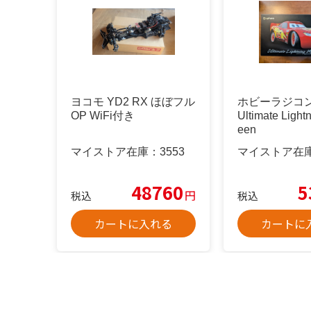
ヨコモ YD2 RX ほぼフル
ホビーラジコン 
OP WiFi付き
Ultimate Ligh
een
マイストア在庫：
3553
マイストア在
48760
5
円
税込
税込
カートに入れる
カートに