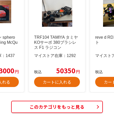
sphero
TRF104 TAMIYA タミヤ
reve d 
tning McQu
KOサーボ 380ブラシレ
ト
ス F1 ラジコン
庫：
1437
マイストア在庫：
1292
マイスト
3000
50350
円
円
税込
税込
入れる
カートに入れる
カー
このカテゴリをもっと見る