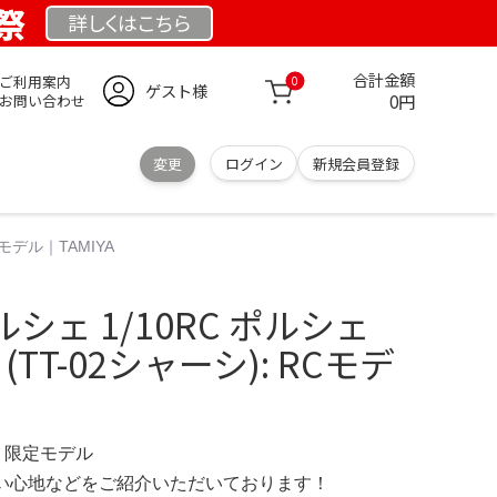
業祭
詳しくは
こちら
合計金額
ご利用案内
0
ゲスト様
0円
お問い合わせ
変更
ログイン
新規会員登録
Cモデル｜TAMIYA
シェ 1/10RC ポルシェ
2) (TT-02シャーシ): RCモデ
M 限定モデル
の使い心地などをご紹介いただいております！