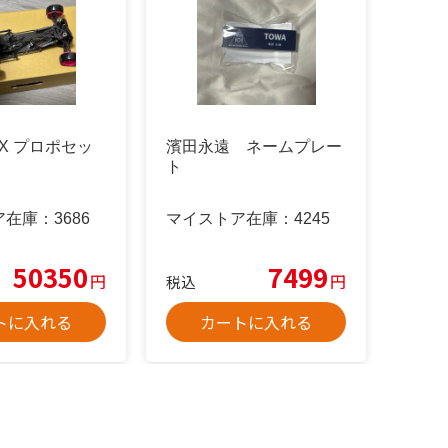
RDX プロポセッ
濱田永遠 ネームプレー
ト
ア在庫：
3686
マイストア在庫：
4245
50350
7499
円
円
税込
トに入れる
カートに入れる