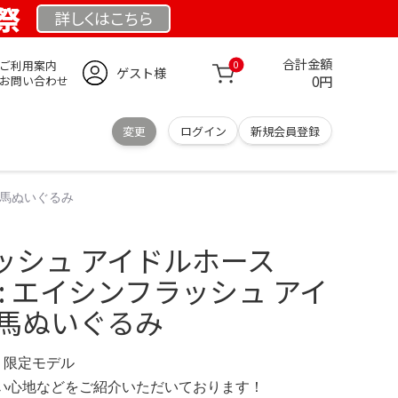
業祭
詳しくは
こちら
合計金額
ご利用案内
0
ゲスト様
0円
お問い合わせ
変更
ログイン
新規会員登録
 競馬ぬいぐるみ
ッシュ アイドルホース
.jp: エイシンフラッシュ アイ
競馬ぬいぐるみ
M 限定モデル
の使い心地などをご紹介いただいております！