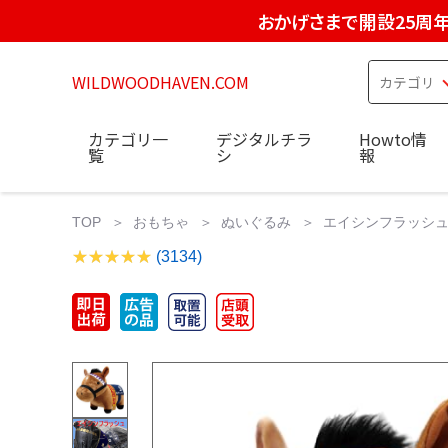
おかげさまで開設25周
WILDWOODHAVEN.COM
カテゴリ一
デジタルチラ
Howto情
覧
シ
報
TOP
おもちゃ
ぬいぐるみ
エイシンフラッシュ 
(3134)