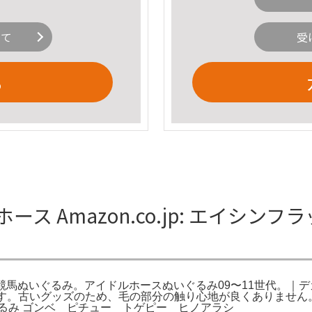
いて
受
る
ス Amazon.co.jp: エイシン
ルホース 競馬ぬいぐるみ。アイドルホースぬいぐるみ09〜11世代。
です。古いグッズのため、毛の部分の触り心地が良くありません。S
m ぬいぐるみ ゴンベ ピチュー トゲピー ヒノアラシ