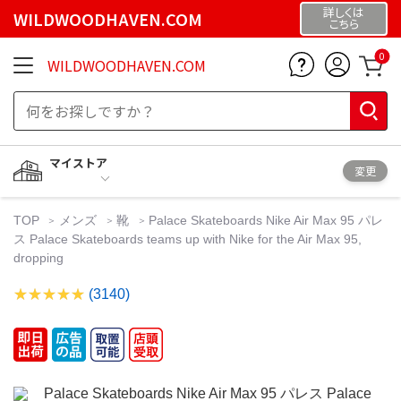
詳しくは
WILDWOODHAVEN.COM
こちら
0
WILDWOODHAVEN.COM
マイストア
変更
TOP
メンズ
靴
Palace Skateboards Nike Air Max 95 パレ
ス Palace Skateboards teams up with Nike for the Air Max 95,
dropping
(3140)