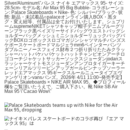
Silver/Aluminum\"パレス ナイキ エアマックス 95- サイズ:
28.5cm- モデル名: Air Max 95 Big Bubble- コラボレーショ
ン: Palace Skateboards × Nike- 色: シルバー/ブラック- 状
態: 新品・未試着品○palaceオンライン購入BOX・黒タ
グ・変え紐等、付属品は全てお付けいたします。シュプリ
ームsupremeNIKETシャツキャップ帽子デニムブルーグリ
ーンブラック黒ペイズリーサイドバッグウエストバッグシ
ョルダーバッグメッシュミニショルダーリュックバッグバ
ックBOXロゴボックスロゴマガジンシャツマルチバンズス
ケボースケートボードマルジェラmm6ペインターパンツ
ダブルニーノースフェイス財布２つ折り折りたたみクラッ
シャーハットバケハバケットハットチャンピオンアーチロ
ゴコーチジャケットサッカーソックスジョーダンjodanス
ラッシャーケイトモスジョーダンアンブロタイガーキーチ
ェーンリアルツリーピンアップガールピンナップソーラー
レッドエアマックス 95ギークスルールニュータイプエヴ
ァンゲリオンvansバンズ。2026年 4/11 11:00~発売予定】
Palace Skateboards × NIKE AIR MAX 95。◆プロフィール
欄をご覧頂いたうえで、ご購入下さい。靴 Nike SB Air
Max 95 \"Cacao Wow\"