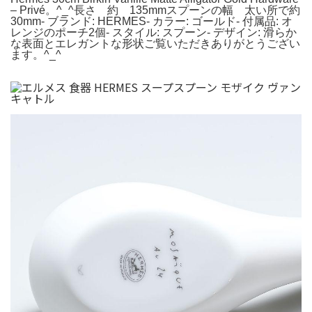
– Privé。^_^長さ 約 135mmスプーンの幅 太い所で約
30mm- ブランド: HERMES- カラー: ゴールド- 付属品: オ
レンジのポーチ2個- スタイル: スプーン- デザイン: 滑らか
な表面とエレガントな形状ご覧いただきありがとうござい
ます。^_^