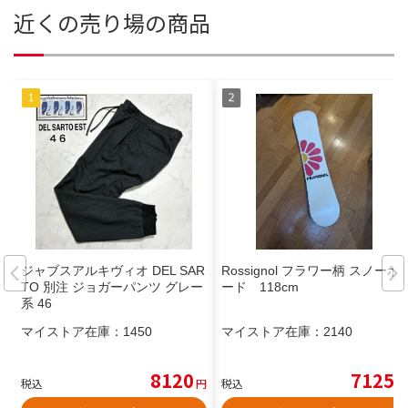
近くの売り場の商品
ジャブスアルキヴィオ DEL SAR
Rossignol フラワー柄 スノーボ
TO 別注 ジョガーパンツ グレー
ード 118cm
系 46
マイストア在庫：
1450
マイストア在庫：
2140
8120
7125
税込
円
税込
円