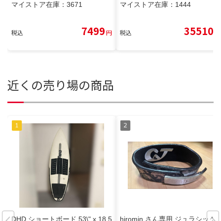
マイストア在庫：
3671
マイストア在庫：
1444
7499
35510
税込
円
税込
円
近くの売り場の商品
DHD ショートボード 53\" x 18.5
hiromin さん専用 ジュラシック