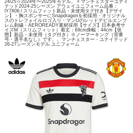
24/25☆2024年〜2025年モデル。 × マンチェスターユナイ
テッド2024-25シーズン アウェイユニフォーム品番：
IY7806 / スリムフィット新品・未使用タグ付き【デザイ
ン】・胸スポンサーにSnapdragonを初採用・オリジナル
スのトレフォイルロゴ入り・マンUのレッドデビルエンブ
レム刺繍・AEROREADY素材採用【サイズ】日本参考サ
イズM（スリムフィット）着丈：69cm身幅：44cm【状
態】新品・未使用（タグ付き）※ノーマーキング（背番
号・選手名なし）です。。マンチェスター・ユナイテッド
26-27シーズンモデル ユニフォーム