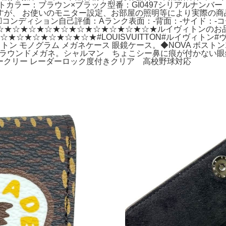
トカラー：ブラウン×ブラック型番：GI0497シリアルナン
すが、 お使いのモニター設定、お部屋の照明等により実際の商
cm☑コンディション自己評価：Aランク表面：-背面：-サイド：-
★☆★☆★☆★☆★☆★☆★☆★☆★☆★ルイヴィトンのお品物を
☆★☆★☆★☆★☆★☆★☆★#LOUISVUITTON#ルイヴィト
トン モノグラム メガネケース 眼鏡ケース。◆NOVA ボストン1
べっ甲柄ラウンドメガネ。シャルマン ちょこシー鼻に痕が付かない眼鏡 老
ークリー レーダーロック度付きクリア 高校野球対応