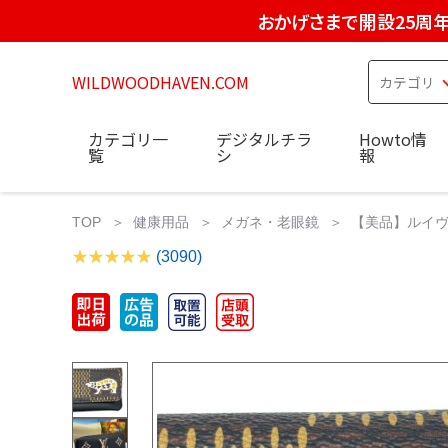
おかげさまで開設25周
WILDWOODHAVEN.COM
カテゴリ一
デジタルチラ
Howto情
覧
シ
報
TOP
健康用品
メガネ・老眼鏡
【美品】ルイヴィ
(3090)