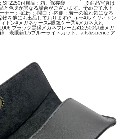
バー：SF2250付属品：箱、保存袋 ※商品写真は
品と色味が異なる場合がございます。予めご了承下
コーナー：-底部：-間口：-内側：若干の擦れ気になる
他にも出品しております(^_-)-☆#ルイヴィトン
ン#ヴィトン#メガネケース#眼鏡ケース#メガネ入れ
006 ブラック黒縁メガネフレーム¥12,500伊達メガ
眼鏡1.5ブルーライトカット。arts&science ア