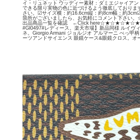
イ・リュネット ウッディー素材：ダミエジャイアン
できる限り実物の色に近づけるよう徹底しておりま
さい。☑サイズ横：約16.6cm縦：約8cm幅：約3
箇所がございましたら、お気軽にコメント下さい。☆
出品商品一覧を確認 ←Click here☆★☆★☆★
#GI0497#レディース。楽天市場】新品同様 ルイヴィ
ネ。Giorgio Armani ジョルジオ アルマーニ 
ーツアンドサイエンス 眼鏡ケース&眼鏡クロス。オ