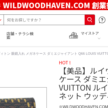
WILDWOODHAVEN.COM 創
年
マイストア
店舗・チラシ検
索
トン 眼鏡入れ メガネケース ダミエジャイアント Q66 LOUIS VUI
HOT !
【美品】ルイ
ケース ダミエジ
VUITTON
ネット ウッデ
※WILDWOODHAVEN.CO