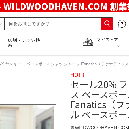
WILDWOODHAVEN.COM 創
年
マイストア
店舗・チラシ検
索
Y ヤンキース ベースボールシャツ ジャージ Fanatics（ファナティクス）
HOT !
セール20% 
ス ベースボー
Fanatics（
ル ベースボール
※WILDWOODHAVEN.CO