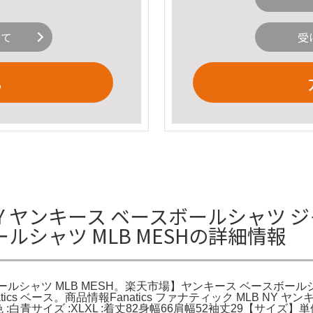
いて
受
る
Y ヤンキース ベースボールシャツ ジャ
ールシャツ MLB MESHの詳細情報
ースボールシャツ MLB MESH。楽天市場】ヤンキース ベースボ
ics ベース。商品情報Fanatics ファナティック MLB NY
0001色 :白青サイズ :XLXL :着丈82身幅66肩幅52袖丈29【サ