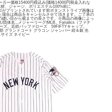
ーカー価格15400円税込み(価格14000円税金入れな
素材、ジャージ、ポリエステル100%前に
ムロゴがプリントされています前ボタンストライプ画像は
た場合は商品をキャンセルさせて頂きます。ご了承の
の縫い目から裾までの長さです。※商品の画像によっ
体名...メジャーリーグ/MLB。Fanatics（ファナ
ーズ。近鉄バッファローズ 59FIFTYキャップ。
部 グランドコート グラコン ジャンパー 紺＆銀 光
 Lサイズ ネイビー