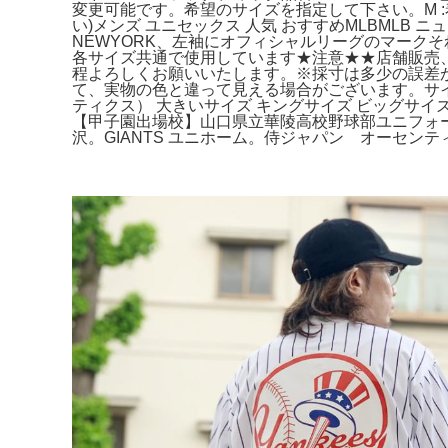
変更可能です。希望のサイズを指定して下さい。M :着丈8
い)メンズ ユニセックス 人気 おすすめMLBMLB
NEWYORK、左袖にオフィシャルリーグのマークそ
各サイズ共通で使用しています★注意★★店舗販売
程よろしくお願いいたします。※採寸は多少の誤差
て、実物の色と違って見える場合がございます。サイズ...XL
ティクス） 大きいサイズ キングサイズ ビッグサイズ
【甲子園出場校】山口県立華陵高校野球部ユニフォーム 
沢。GIANTS ユニホーム。侍ジャパン オーセンティック