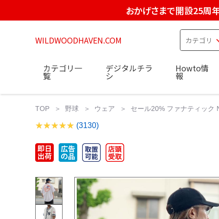
おかげさまで開設25周
WILDWOODHAVEN.COM
カテゴリ一
デジタルチラ
Howto情
覧
シ
報
TOP
野球
ウェア
セール20% ファナティック N
(3130)