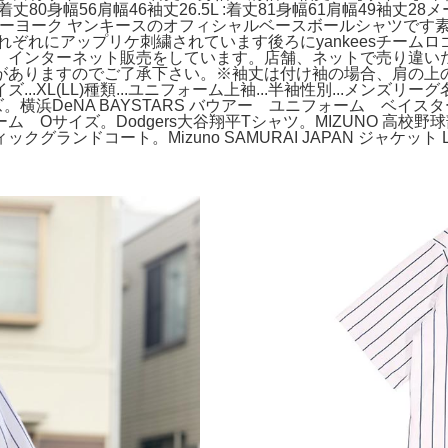
0身幅56肩幅46袖丈26.5L :着丈81身幅61肩幅49袖丈28メ
 ニューヨーク ヤンキースのオフィシャルベースボールシャツです
れぞれにアップリケ刺繍されています後ろにyankeesチー
、インターネット販売をしています。店舗、ネットで売り違い
がありますのでご了承下さい。※袖丈は付け袖の場合、肩の上
(LL)種類...ユニフォーム上袖...半袖性別...メンズリーグ名/団
。横浜DeNA BAYSTARS バウアー ユニフォーム ベイスタ
Oサイズ。Dodgers大谷翔平Tシャツ。MIZUNO 高校野球
グランドコート。Mizuno SAMURAI JAPAN ジャケット