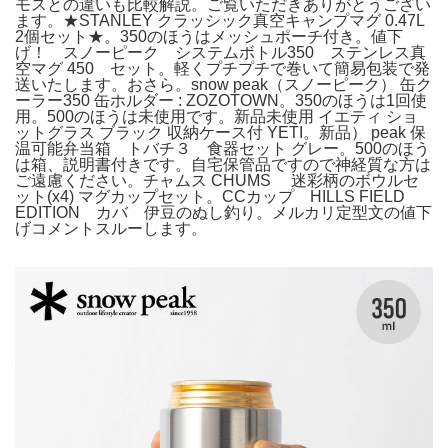
モスとの違いも比較解説。ご覧いただきありがとうござい
ます。★STANLEY クラッシック真空キャンプマグ 0.47L
2個セット★。350のほうはメッシュポーチ付き。値下
げ！ スノーピーク システムボトル350 ステンレス真
空マグ 450 セット。軽くプチプチで巻いて簡易包装で発
送いたします。おさら。snow peak（スノーピーク） 缶ク
ーラー350 缶ホルダー : ZOZOTOWN。350のほうは1回使
用。500のほうは未使用です。新品未使用 イエティ ショ
ットグラス ブラック 収納ケース付 YETI。新品） peak 保
温可能弁当箱 トバチ３ 食器セット グレー。500のほう
は箱、説明書付きです。自宅保管品ですので神経質な方は
ご遠慮ください。チャムス CHUMS 迷彩柄のボウルセ
ット(x4) マグカップセット。CCカップ HILLS FIELD
EDITION カバ 伊豆のぬし釣り。メルカリ定型文の値下
げコメントスルーします。