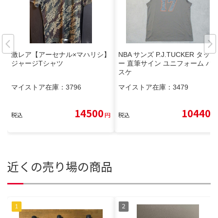
激レア【アーセナル×マハリシ】
NBA サンズ P.J.TUCKER タッカ
ジャージTシャツ
ー 直筆サイン ユニフォーム バ
スケ
マイストア在庫：
3796
マイストア在庫：
3479
14500
10440
税込
円
税込
円
近くの売り場の商品