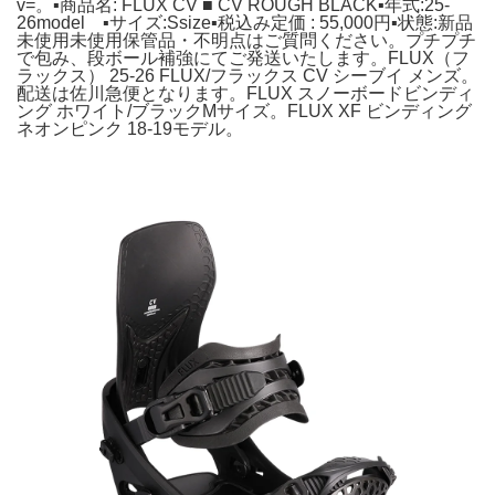
v=。▪️商品名: FLUX CV ■ CV ROUGH BLACK▪️年式:25-
26model ▪️サイズ:Ssize▪️税込み定価 : 55,000円▪️状態:新品
未使用未使用保管品・不明点はご質問ください。プチプチ
で包み、段ボール補強にてご発送いたします。FLUX（フ
ラックス） 25-26 FLUX/フラックス CV シーブイ メンズ。
配送は佐川急便となります。FLUX スノーボードビンディ
ング ホワイト/ブラックMサイズ。FLUX XF ビンディング
ネオンピンク 18-19モデル。