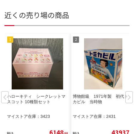
近くの売り場の商品
ハローキティ シークレットマ
博物館級 1971年製 初代トミ
スコット 10種類セット
カビル 当時物
マイストア在庫：
3423
マイストア在庫：
2431
6148
43937
税込
円
税込
円