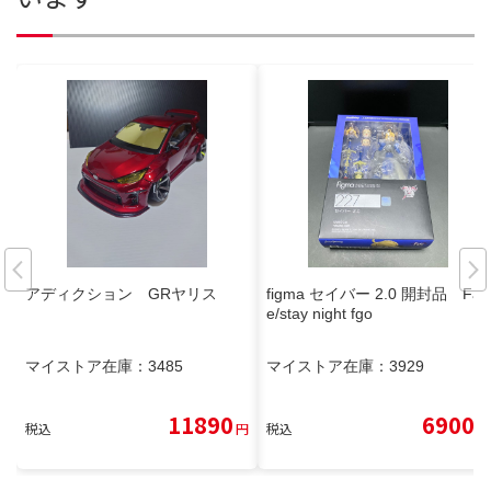
アディクション GRヤリス
figma セイバー 2.0 開封品 Fat
e/stay night fgo
マイストア在庫：
3485
マイストア在庫：
3929
11890
6900
税込
円
税込
円