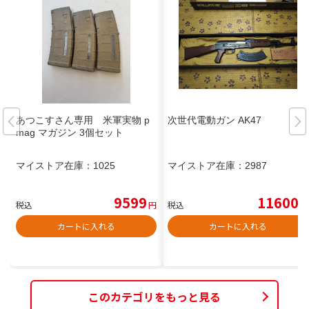
あつこすさん専用 米軍実物 p
次世代電動ガン AK47
mag マガジン 3個セット
マイストア在庫：
1025
マイストア在庫：
2987
9599
11600
税込
円
税込
円
カートに入れる
カートに入れる
このカテゴリをもっと見る