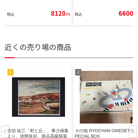
8120
6600
税込
円
税込
円
近くの売り場の商品
佐伯 祐三「村と丘」、希少画集
その他 RYOCHAN OMEDETO S
より、状態良好、新品高級額装
PECIAL BOX