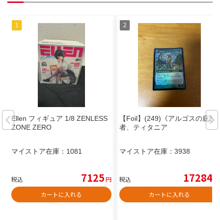
Ellen フィギュア 1/8 ZENLESS
【Foil】(249)《アルゴスの庇護
ZONE ZERO
者、ティタニア
マイストア在庫：
1081
マイストア在庫：
3938
7125
17284
税込
円
税込
円
カートに入れる
カートに入れる