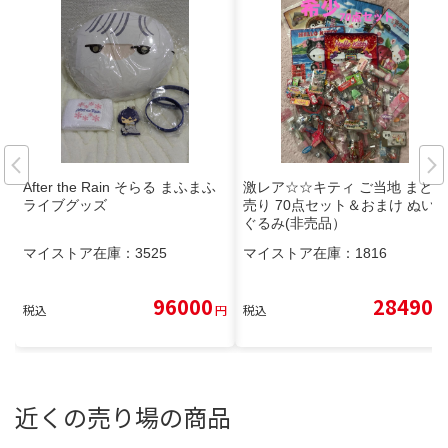
After the Rain そらる まふまふ
激レア☆☆キティ ご当地 まとめ
ライブグッズ
売り 70点セット＆おまけ ぬい
ぐるみ(非売品）
マイストア在庫：
3525
マイストア在庫：
1816
96000
28490
税込
円
税込
円
近くの売り場の商品