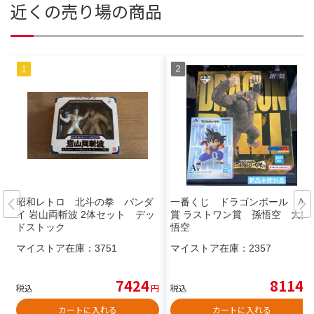
近くの売り場の商品
昭和レトロ 北斗の拳 バンダ
一番くじ ドラゴンボール A
イ 岩山両斬波 2体セット デッ
賞 ラストワン賞 孫悟空 大猿
ドストック
悟空
マイストア在庫：
3751
マイストア在庫：
2357
7424
8114
税込
円
税込
円
カートに入れる
カートに入れる