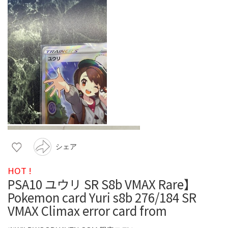
シェア
HOT !
PSA10 ユウリ SR S8b VMAX Rare】
Pokemon card Yuri s8b 276/184 SR
VMAX Climax error card from