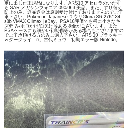
定に出した正規品になります。ARS10 アセロラのいたず
ら SAR メガシンフォニア 090/063 美品。また、すり替え
防止の為、返品返金は原則受け付けておりませんのでご了
承下さい。Pokemon Japanese ユウリGloria SR 276/184
s8b VMAX Climax | eBay。PSA10評価でも稀に小さなキ
ズ/凹み/ホロかけ/白欠け等ある場合がございます。また
PSAケースにも細かい初期傷等がある場合もございますの
でご了承頂ける方のみご購入下さい。ARS 10 ブラッキー
＆ダークライ rr。古代ミュウ 初期エラー版 Nintedo。