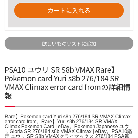
カートに入れる
欲しいものリストに追加
PSA10 ユウリ SR S8b VMAX Rare】
Pokemon card Yuri s8b 276/184 SR
VMAX Climax error card fromの詳細情
報
Rare】Pokemon card Yuri s8b 276/184 SR VMAX Climax
error card from。Rare】Yuri s8b 276/184 SR VMAX
Climax Pokemon Card | eBay。Pokemon Japanese ユウ
リGloria SR 276/184 s8b VMAX Climax | eBay。PSA10鑑
定 ユウリ SR S8b VMAXクライマックス 276/184 PSA鑑