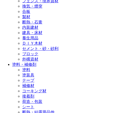
フェンス・境界資材
換気・煙突
合板
製材
断熱・石膏
内装建材
建具・床材
養生用品
ＤＩＹ木材
セメント・砂・砂利
ブロック
外構資材
塗料・補修剤
塗料
塗装具
テープ
補修材
コーキング材
接着剤
荷造・包装
シート
断熱・結露用品他