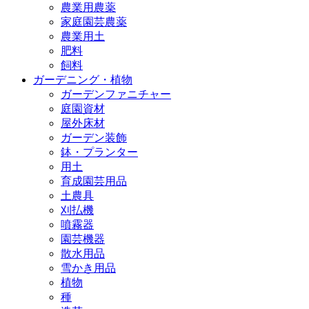
農業用農薬
家庭園芸農薬
農業用土
肥料
飼料
ガーデニング・植物
ガーデンファニチャー
庭園資材
屋外床材
ガーデン装飾
鉢・プランター
用土
育成園芸用品
土農具
刈払機
噴霧器
園芸機器
散水用品
雪かき用品
植物
種