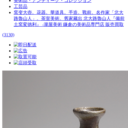
美術品・アンティーク・コレクション
工芸品
窯变大壺。花器。華道具。手造。戰前。名作家「北大
路魯山人」。茶室美術。舊家藏出 北大路魯山人『備前
土窯変徳利』 -瀧屋美術 鎌倉の美術品専門店 販売買取
(3130)