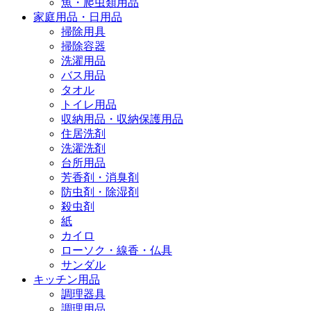
魚・爬虫類用品
家庭用品・日用品
掃除用具
掃除容器
洗濯用品
バス用品
タオル
トイレ用品
収納用品・収納保護用品
住居洗剤
洗濯洗剤
台所用品
芳香剤・消臭剤
防虫剤・除湿剤
殺虫剤
紙
カイロ
ローソク・線香・仏具
サンダル
キッチン用品
調理器具
調理用品