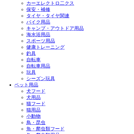
カーエレクトロ二クス
保安・補修
タイヤ・タイヤ関連
バイク用品
キャンプ・アウトドア用品
海水浴用品
スポーツ用品
健康トレーニング
釣具
自転車
自転車用品
玩具
シーズン玩具
ペット用品
犬フード
犬用品
猫フード
猫用品
小動物
鳥・昆虫
魚・爬虫類フード