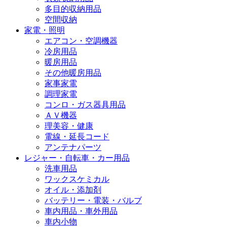
多目的収納用品
空間収納
家電・照明
エアコン・空調機器
冷房用品
暖房用品
その他暖房用品
家事家電
調理家電
コンロ・ガス器具用品
ＡＶ機器
理美容・健康
電線・延長コード
アンテナパーツ
レジャー・自転車・カー用品
洗車用品
ワックスケミカル
オイル・添加剤
バッテリー・電装・バルブ
車内用品・車外用品
車内小物