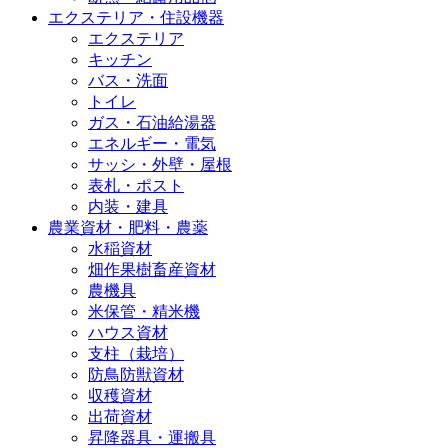
エクステリア・住設機器
エクステリア
キッチン
バス・洗面
トイレ
ガス・石油給湯器
エネルギー・電気
サッシ・外壁・屋根
表札・ポスト
内装・建具
農業資材・肥料・農薬
水稲資材
畑作果樹畜産資材
農機具
米保管・精米機
ハウス資材
支柱（栽培）
防鳥防獣資材
収穫資材
出荷資材
昇降器具・運搬具