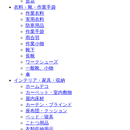
造花
衣料・靴・作業手袋
作業衣料
実用衣料
防寒用品
作業手袋
雨合羽
作業小物
靴下
長靴
ワークシューズ
一般靴、小物
傘
インテリア・家具・収納
ホームデコ
カーペット・室内敷物
屋内床材
カーテン・ブラインド
座布団・クッション
ベッド・寝具
こたつ用品
衣類収納用品