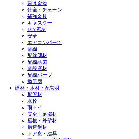
建具金物
針金・チェーン
補強金具
キャスター
DIY素材
安全
エアコンパーツ
電線
配線部材
配線結束
電設資材
配線パーツ
換気扇
建材・木材・配管材
配管材
水栓
雨ドイ
安全・足場材
屋根・外壁材
構造鋼材
ドア窓・建具