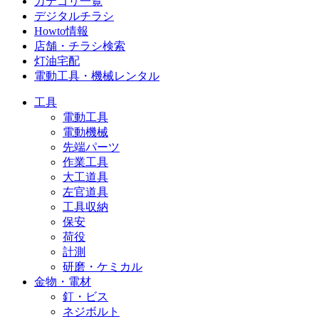
カテゴリ一覧
デジタルチラシ
Howto情報
店舗・チラシ検索
灯油宅配
電動工具・機械レンタル
工具
電動工具
電動機械
先端パーツ
作業工具
大工道具
左官道具
工具収納
保安
荷役
計測
研磨・ケミカル
金物・電材
釘・ビス
ネジボルト