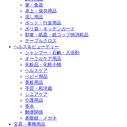
箸・食器
卓上・保存用品
流し用品
ポット・行楽用品
ポリ袋・キッチンガード
割箸・紙皿・紙コップ他消耗品
テーブルクロス
ヘルス＆ビューティー
シャンプー・石鹸・入浴剤
オーラルケア用品
化粧品・化粧小物
ヘルスケア
ベビー用品
美粧用品
手芸・和洋裁
シニアケア
介護用品
香水
郵便関係
老眼鏡・メガネ
文具・事務用品