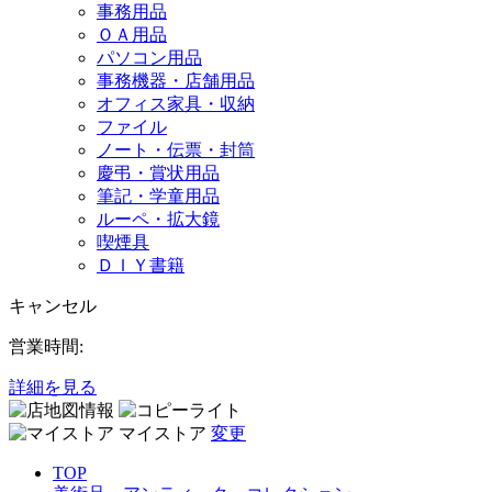
事務用品
ＯＡ用品
パソコン用品
事務機器・店舗用品
オフィス家具・収納
ファイル
ノート・伝票・封筒
慶弔・賞状用品
筆記・学童用品
ルーペ・拡大鏡
喫煙具
ＤＩＹ書籍
キャンセル
営業時間:
詳細を見る
マイストア
変更
TOP