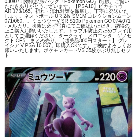
030/071](強化拡張パック「Pokemon GO」)通販。ご覧い
ただきありがとうございます。【PSA10】ピカチュウ
AR 173/165。折れ・濡れ対策を徹底し、丁寧に発送いた
します。ネストボール UR 2枚 SM1M コレクションムーン
071/060。。ミュウツーV SR S10b Pokémon GO 074/071
- メルカリ。状態は必ず写真にてご確認いただき、納得の
上ご購入お願いいたします。トラブル防止のためプレイ用
としてご理解ください。ダークライ メロエッタ ゲノセ
クト CP5 まとめ売り。【超美品300円スタート】 グレ
イシア V PSA 10 007。即購入OKです。ご検討よろしくお
願いいたします。ポケモンカードVS 35枚かぶり無しセッ
ト