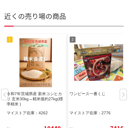
近くの売り場の商品
令和7年茨城県産 新米コシヒカ
ワンピース一番くじ
リ 玄米30kg→精米後約27kg(標
準精米 )
マイストア在庫：
4262
マイストア在庫：
2776