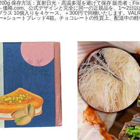
：1枚あたり200g 保存方法：直射日光・高温多湿を避けて保存 販売者：Fix De
較 - 価格.com。公式デザインと完全に同一の正規品を、1〜
ス 10個入りを４ケース。＋300円で同梱いたします。VALR
ジンジャー⭐︎ショートブレッド4箱。チョコレートの性質上、配送