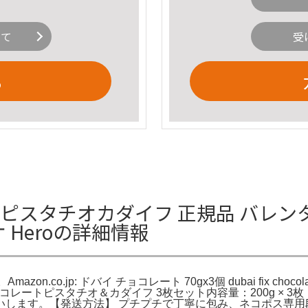
いて
受
る
X ピスタチオカダイフ 正規品 バレ
オ Heroの詳細情報
zon.co.jp: ドバイ チョコレート 70gx3個 dubai fix c
コレートピスタチオ＆カダイフ 3枚セット内容量：200g × 3枚（
いします。【発送方法】 プチプチで丁寧に包み、ネコポス専用