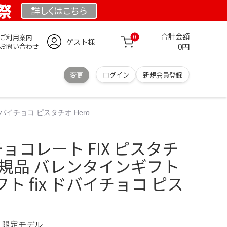
業祭
詳しくは
こちら
合計金額
ご利用案内
0
ゲスト様
0円
お問い合わせ
変更
ログイン
新規会員登録
バイチョコ ピスタチオ Hero
ョコレート FIX ピスタチ
正規品 バレンタインギフト
ト fix ドバイチョコ ピス
M 限定モデル