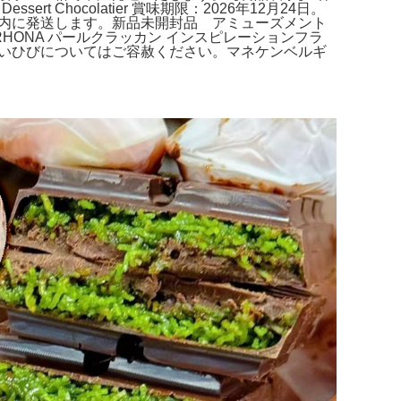
ssert Chocolatier 賞味期限：2026年12月24日。
2日以内に発送します。新品未開封品 アミューズメント
HONA パールクラッカン インスピレーションフラ
中の軽いひびについてはご容赦ください。マネケンベルギ