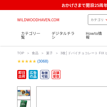
おかげさまで開設25周
WILDWOODHAVEN.COM
カテゴリ一
デジタルチラ
Howto情
覧
シ
報
TOP
食品
菓子
3枚│ドバイチョコレート FIX
(3068)