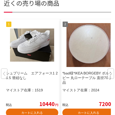
近くの売り場の商品
シュプリーム エアフォース1 2
*bad様*IKEA BORGEBY ボルゲ
6.5 替紐なし
ビー 丸ローテーブル 直径70 美
品
マイストア在庫：
1519
マイストア在庫：
2024
10440
7200
税込
円
税込
円
カートに入れる
カートに入れる