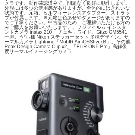
メラです。動作確認済みで、問題なく良好に動作します。
外観には多少の使用感がありますが、全体的にはきれいな
状態です。元箱、セルフィーレンズアダプター、ストラッ
プが付属します。※元箱は色あせやダメージがありますの
でご了承ください。中古品のため、ご理解いただける方の
みご購入をお願いいたします。。フジフイルム インスタ
ントカメラ instax 210 「チェキ」ワイド。Gitzo GM5541
一脚。う*ぃ様 Nikon ステッカーセット 多様デザイン。サ
ーマルカメラ Lightning「MobIR Air iOSSliver.B」。その他
Peak Design Camera Clip x2。「FLIR ONE Pro」高解像
度サーマルイメージングカメラ