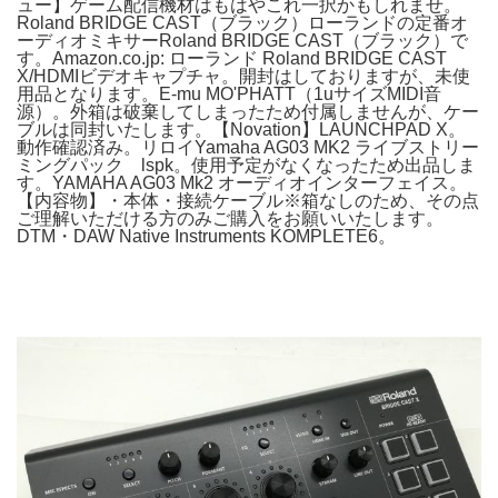
ュー】ゲーム配信機材はもはやこれ一択かもしれませ。
Roland BRIDGE CAST（ブラック）ローランドの定番オ
ーディオミキサーRoland BRIDGE CAST（ブラック）で
す。Amazon.co.jp: ローランド Roland BRIDGE CAST
X/HDMIビデオキャプチャ。開封はしておりますが、未使
用品となります。E-mu MO'PHATT（1uサイズMIDI音
源）。外箱は破棄してしまったため付属しませんが、ケー
ブルは同封いたします。【Novation】LAUNCHPAD X。
動作確認済み。リロイYamaha AG03 MK2 ライブストリー
ミングパック lspk。使用予定がなくなったため出品しま
す。YAMAHA AG03 Mk2 オーディオインターフェイス。
【内容物】・本体・接続ケーブル※箱なしのため、その点
ご理解いただける方のみご購入をお願いいたします。
DTM・DAW Native Instruments KOMPLETE6。