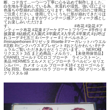
断、コテ当て…一つ一つ丁寧に心を込めて制作しました。
白生地を手染めしている為、水濡れや湿気、強い圧により
色落ちや型崩れの原因になります。特に雨の日のご使用は
ご注意ください。使用していくうちに形が崩れてきたりほ
つれが出たりしますがヴィンテージ感アンティーク感とし
てお楽しみいただけま
す。 #布花 #染花 #ア
ンティーク布花 #花束 #ブーケ #アートフラワー #手作り #
披露宴 #結婚式 #入園式 #卒園式 #入学式 #卒業式 #お呼ば
れコーデ #七五三 #パーティー #ミナペルホネン
#minaperhonen #リゼッタ #lisette #マーガレットハウエル
#北欧 #ピンクハウス #プレゼント #おとなかわいい #ナチ
ュラルご覧いただきありがとうございます。。NERO様
リクエスト 3点 まとめ商品 - メルカリ。【未使用保管品】
CHANEL ゴールド CCロゴ ブローチ ラインストーン。
美品 HERMES エルメス ピンブローチ ラペルピン セリエ
シルバー。カメオ シェル ブローチ K18イエローゴールド
15g 貝殻。Baccarat バカラ ブローチ 蝶々 750 グリーン系
クリスタル 緑