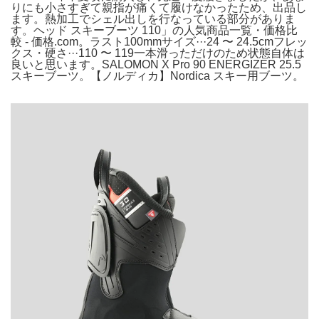
りにも小さすぎて親指が痛くて履けなかったため、出品し
ます。熱加工でシェル出しを行なっている部分がありま
す。ヘッド スキーブーツ 110」の人気商品一覧・価格比
較 - 価格.com。ラスト100mmサイズ···24 〜 24.5cmフレッ
クス・硬さ···110 〜 119一本滑っただけのため状態自体は
良いと思います。SALOMON X Pro 90 ENERGIZER 25.5
スキーブーツ。【ノルディカ】Nordica スキー用ブーツ。