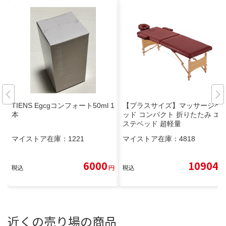
TIENS Egcgコンフォート50ml 1
【プラスサイズ】マッサージベ
本
ッド コンパクト 折りたたみ エ
ステベッド 超軽量
マイストア在庫：
1221
マイストア在庫：
4818
6000
10904
税込
円
税込
円
近くの売り場の商品