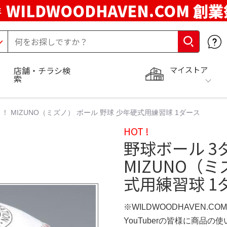
WILDWOODHAVEN.COM 創
年
マイストア
店舗・チラシ検
索
！ MIZUNO（ミズノ） ボール 野球 少年硬式用練習球 1ダース
HOT !
野球ボール 3
MIZUNO（
式用練習球 1
※WILDWOODHAVEN.CO
YouTuberの皆様に商品