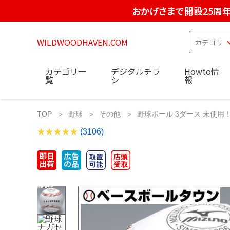
おかげさまで開設25周
WILDWOODHAVEN.COM
カテゴリ一
デジタルチラ
Howto情
覧
シ
報
TOP
野球
その他
野球ボール 3ダース 未使用！
(3106)