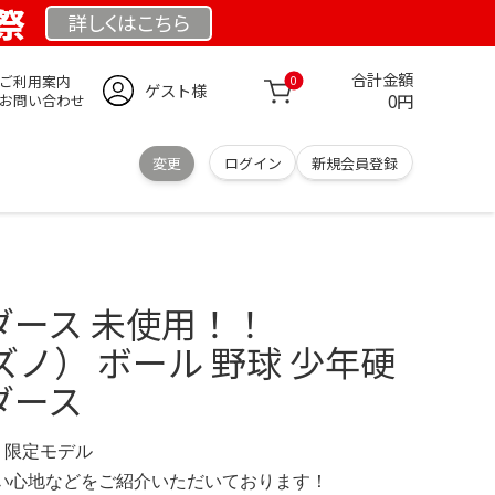
業祭
詳しくは
こちら
合計金額
ご利用案内
0
ゲスト様
0円
お問い合わせ
変更
ログイン
新規会員登録
ダース 未使用！！
ミズノ） ボール 野球 少年硬
ダース
M 限定モデル
の使い心地などをご紹介いただいております！