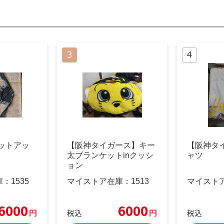
 セットアッ
【阪神タイガース】キー
【阪神タ
太ブランケットinクッシ
ャツ
ョン
庫：
1535
マイストア在庫：
1513
マイスト
6000
6000
円
円
税込
税込