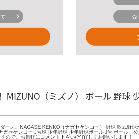
いて
受
る
 MIZUNO（ミズノ） ボール 野球
ダース。NAGASE KENKO（ナガセケンコー） 野球 軟式野球ボ
野球 ナガセケンコー J号球 少年野球 少年野球ボール J号 ボ
ますので、お気軽にコメント下さい(^^)宜しくお願いします！