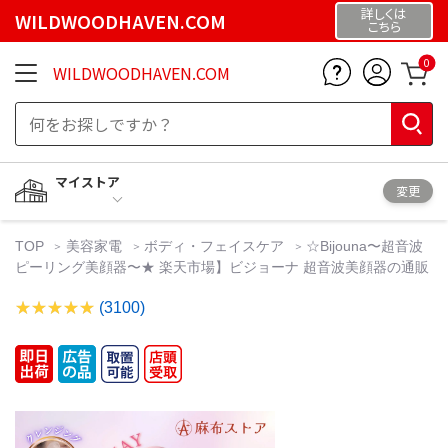
詳しくは
WILDWOODHAVEN.COM
こちら
0
WILDWOODHAVEN.COM
マイストア
変更
TOP
美容家電
ボディ・フェイスケア
☆Bijouna〜超音波
ピーリング美顔器〜★ 楽天市場】ビジョーナ 超音波美顔器の通販
(3100)