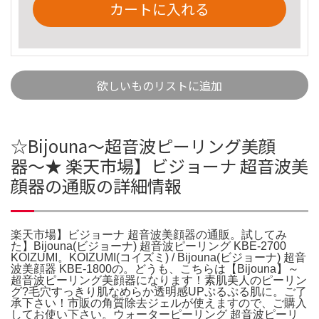
カートに入れる
欲しいものリストに追加
☆Bijouna〜超音波ピーリング美顔
器〜★ 楽天市場】ビジョーナ 超音波美
顔器の通販の詳細情報
楽天市場】ビジョーナ 超音波美顔器の通販。試してみ
た】Bijouna(ビジョーナ) 超音波ピーリング KBE-2700
KOIZUMI。KOIZUMI(コイズミ) / Bijouna(ビジョーナ) 超音
波美顔器 KBE-1800の。どうも、こちらは【Bijouna】～
超音波ピーリング美顔器になります！素肌美人のピーリン
グ?毛穴すっきり肌なめらか透明感UPぷるぷる肌に。ご了
承下さい！市販の角質除去ジェルが使えますので、ご購入
してお使い下さい。ウォーターピーリング 超音波ピーリ