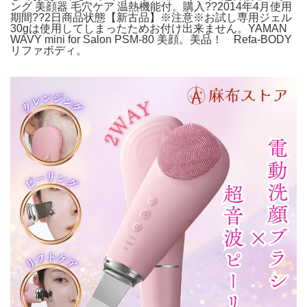
ング 美顔器 毛穴ケア 温熱機能付。購入??2014年4月使用
期間??2日商品状態【新古品】※注意※お試し専用ジェル
30gは使用してしまったためお付け出来ません。YAMAN
WAVY mini for Salon PSM-80 美顔。美品！ Refa-BODY
リファボディ。