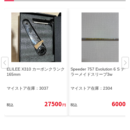
ELILEE X310 カーボンクランク
Speeder 757 Evolution 6 S テー
165mm
ラーメイドスリーブ3w
マイストア在庫：
3037
マイストア在庫：
2304
27500
6000
税込
円
税込
円