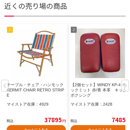
近くの売り場の商品
テーブル・チェア・ハンモック
【2個セット】WINDY KP-4 キ
KERMIT CHAIR RETRO STRIP
ックミット 赤/青 本革 キック
E
ボクシング
マイストア在庫：
4929
マイストア在庫：
2428
37895
7485
税込
円
税込
円
カートに入れる
カートに入れる