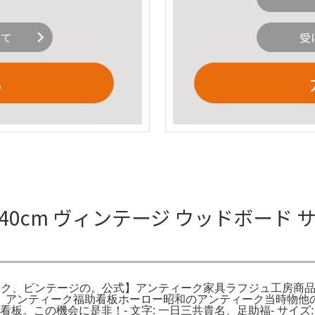
いて
受
る
0cm ヴィンテージ ウッドボード サ
ンティーク、ビンテージの。公式】アンティーク家具ラフジュ工房
。アンティーク福助看板ホーロー昭和のアンティーク当時物他
) サイン/看板。この機会に是非！- 文字: 一日三共貴名、足助福- 