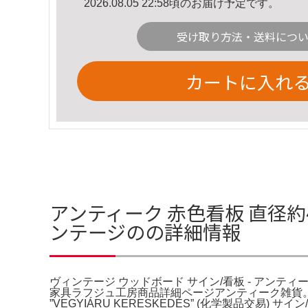
2026.08.05 22:58頃のお届け予定です。
受け取り方法・送料につ
カートに入れ
アンティーク 赤色看板 直径約4
ンテージのの詳細情報
ヴィンテージ ウッドボード サイン/看板 - ア
家具ラフジュ工房商品詳細ページアンティーク雑貨
”VEGYIÁRU KERESKEDÉS” (化学製品交易