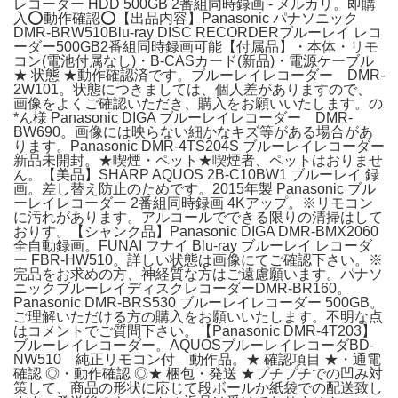
レコーダー HDD 500GB 2番組同時録画 - メルカリ。即購
入⭕️動作確認⭕️【出品内容】Panasonic パナソニック
DMR-BRW510Blu-ray DISC RECORDERブルーレイ レコ
ーダー500GB2番組同時録画可能【付属品】・本体・リモ
コン(電池付属なし)・B-CASカード(新品)・電源ケーブル
★ 状態 ★動作確認済です。ブルーレイレコーダー DMR-
2W101。状態につきましては、個人差がありますので、
画像をよくご確認いただき、購入をお願いいたします。の
*ん様 Panasonic DIGA ブルーレイレコーダー DMR-
BW690。画像には映らない細かなキズ等がある場合があ
ります。Panasonic DMR-4TS204S ブルーレイレコーダー
新品未開封。★喫煙・ペット★喫煙者、ペットはおりませ
ん。【美品】SHARP AQUOS 2B-C10BW1 ブルーレイ 録
画。差し替え防止のためです。2015年製 Panasonic ブル
ーレイレコーダー 2番組同時録画 4Kアップ。※リモコン
に汚れがあります。アルコールでできる限りの清掃はして
おりす。【シャンク品】Panasonic DIGA DMR-BMX2060
全自動録画。FUNAI フナイ Blu-ray ブルーレイ レコーダ
ー FBR-HW510。詳しい状態は画像にてご確認下さい。※
完品をお求めの方、神経質な方はご遠慮願います。パナソ
ニックブルーレイディスクレコーダーDMR-BR160。
Panasonic DMR-BRS530 ブルーレイレコーダー 500GB。
ご理解いただける方の購入をお願いいたします。不明な点
はコメントでご質問下さい。【Panasonic DMR-4T203】
ブルーレイレコーダー。AQUOSブルーレイレコーダBD-
NW510 純正リモコン付 動作品。★ 確認項目 ★・通電
確認 ◎・動作確認 ◎★ 梱包・発送 ★プチプチでの凹み対
策して、商品の形状に応じて段ボールか紙袋での配送致し