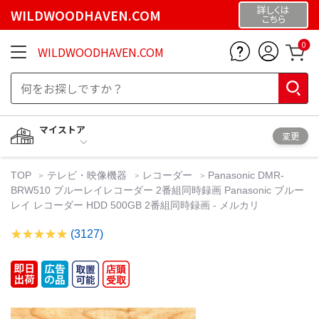
詳しくは
WILDWOODHAVEN.COM
こちら
0
WILDWOODHAVEN.COM
マイストア
変更
TOP
テレビ・映像機器
レコーダー
Panasonic DMR-
BRW510 ブルーレイレコーダー 2番組同時録画 Panasonic ブルー
レイ レコーダー HDD 500GB 2番組同時録画 - メルカリ
(3127)