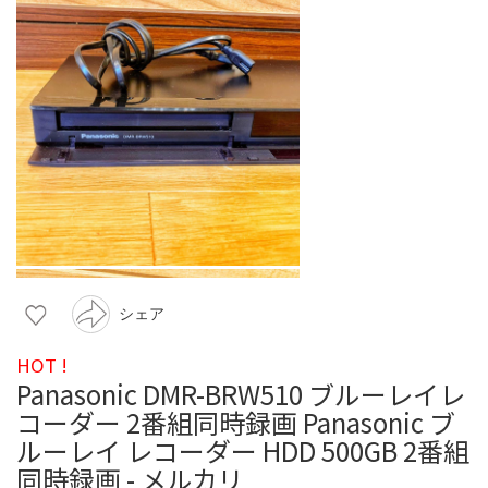
シェア
HOT !
Panasonic DMR-BRW510 ブルーレイレ
コーダー 2番組同時録画 Panasonic ブ
ルーレイ レコーダー HDD 500GB 2番組
同時録画 - メルカリ