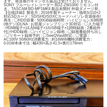
ます。発送後のキャンセル返品は受けておりません。
SONY ブルーレイレコーダー BDZ-ZW1000 リモコン付
き。TASCAM BD-MP1MKII 新品未開封 外箱ダメージ有。
【仕様詳細】製造月 : 2016年製チューナー : 地/BS/110×2
対応SDカード : SD/SHD/SDXCカードハイゾレ音源保存/
再生 : ◯HDD容量 : 500GB録画時間 : ハイビジョン:63時間
(地デジ)DLNA : お部屋ジャンプリンク3D対応 : ◯入力端子
: HDMI端子×1/LAN端子×1/USB端子×1同時録画 : 2番組外
付けHDD録画 : ◯ハイビジョン録画 : ◯録画番組持ち出し
: ◯リモート録画予約 : ◯SeeQVault対応 : ◯電源 :
AC100V 50/60Hz消費電力 : 約16W待機時消費電力 :
0.01W本体寸法 : 幅430×高さ41.5×奥行179mm