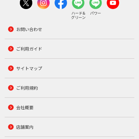
ハード&
パワー
グリーン
お問い合わせ
ご利用ガイド
サイトマップ
ご利用規約
会社概要
店舗案内