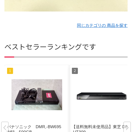
同じカテゴリの 商品を探す
ベストセラーランキングです
パナソニック DMR,-BW695
【送料無料未使用品】東芝 DBR
W録 500GB
-UT309