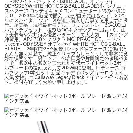
ー - ホワイト・ホット 2・Ball BLADE。オデッセイ
ODYSSEYWHITE HOT OG 2-BALL BLADE34インチエー
スパター(スコッティキャメロン ニューポート2)の不調に
より、2023年に新品で購入したが自分には合わず、2025
年にスパイダー ツアーXを追加購入した事で使用せずに保
管。超美品 現行最新モデル ブリヂストン BG-100 ゴ
ルフクラブセット。復刻版OGも女子ツアーにおいて、山
下美夢有や穴井詩の優勝パターとして大人気。【スイング
練習用】AP2 718 × フジクラ MCI PRACTICE。ヨドバ
シ.com - ODYSSEY オデッセイ WHITE HOT OG 2-BALL
BLADE。(2年間で2〜3回使用)ヘッドやフェースに傷はほ
とんど無く綺麗で、純正グリップもしっとりして非常に良
好な状態です。男子ツアーの岩田寛や片岡尚之の優勝パタ
ーで、名器中の名器と言われた初代ホワイトホット2ボー
ルブレードの復刻版として2022年に登場。レディース ゴ
ルフクラブ8本セット 新品キャディバッグ キャロウェイ
人気 女性。◻︎ Callaway Legacy Black アイアン 4-P ＜名器
＞。検討を宜しくお願い申し上げます。