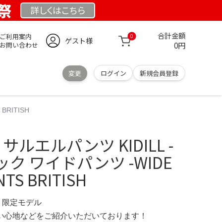
業祭
詳しくは
こちら
合計金額
ご利用案内
0
ゲスト様
0円
お問い合わせ
変更
ログイン
新規会員登録
BRITISH
or サルエルパンツ KIDILL -
ク ワイドパンツ -WIDE
TS BRITISH
M 限定モデル
の使い心地などをご紹介いただいております！