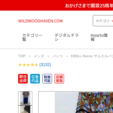
おかげさまで開設25周
WILDWOODHAVEN.COM
カテゴリ一
デジタルチラ
Howto情
覧
シ
報
TOP
メンズ
パンツ
KIDILL Horror サルエル
(3132)