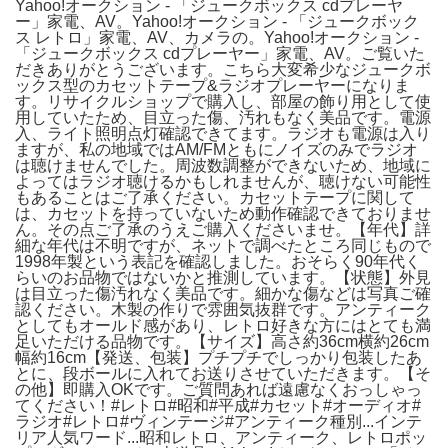
Yahoo!オークション - 「ジュークボックス cdプレーヤ
ー」家電、AV。Yahoo!オークション - 「ジュークボック
ス レトロ」家電、AV、カメラの。Yahoo!オークション -
「ジュークボックス cdプレーヤー」家電、AV。ご覧いた
だきありがとうございます。こちら大変希少なジュークボ
ックス型のカセットテープ&ラジオプレーヤーになりま
す。リサイクルショップで購入し、部屋の飾り用として使
用していたため、目立った傷、汚れもなく美品です。電源
入、ライト照明点灯確認できてます。ラジオも電源は入り
ますが、私の地域ではAM/FMともにノイズのみでラジオ
は聴けませんでした。周波数調整ができないため、地域に
よってはラジオ聴けるかもしれませんが、聴けない可能性
もあることはご了承ください。カセットテープに関して
は、カセットを持っていないため動作確認できておりませ
ん。その点ご了承のうえご購入くださいませ。【年代】詳
細な年代は不明ですが、ネットで調べたところ同じもので
1998年製という表記を確認しました。おそらく90年代く
らいのお品物ではないかと推測しています。【状態】外見
は目立った傷汚れなく美品です。細かな傷などは写真ご確
認ください。木製の作りで雰囲気抜群です。アンティーク
としてもオールド感があり、レトロ好きな方にはとても満
足いただける品物です。【サイズ】高さ約36cm横約26cm
幅約16cm【発送、包装】プチプチでしっかり包装したあ
とに、段ボールに入れてお送りさせていただきます。【そ
の他】即購入OKです。ご質問あれば遠慮なくおっしゃっ
てください！#レトロ#昭和#平成#カセット#オーディオ#
ラジオ#レトロ#ヴィンテージ#アンティーク種別...インテ
リア人気ワード...昭和レトロ、アンティーク、レトロポッ