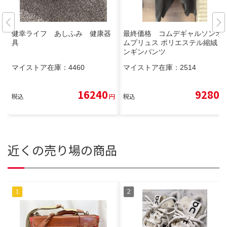
健幸ライフ あしふみ 健康器
最終価格 コムデギャルソンオ
具
ムプリュス ポリエステル縮絨 ペ
ンギンパンツ
マイストア在庫：
4460
マイストア在庫：
2514
16240
9280
税込
円
税込
円
近くの売り場の商品