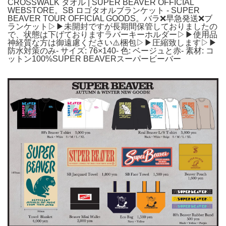
CROSSWALK タオル | SUPER BEAVER OFFICIAL
WEBSTORE。SB ロゴタオルブランケット - SUPER
BEAVER TOUR OFFICIAL GOODS。バラ❌早急発送❌ブ
ランケット▷▶未開封ですが長期間保管しておりましたの
で、状態は下げておりますラバーキーホルダー▷▶使用品
神経質な方は御遠慮ください⚠️梱包▷▶圧縮致します▷▶
防水対策のみ- サイズ: 76×140- 色: ベージュと赤- 素材: コ
ットン100%SUPER BEAVERスーパービーバー