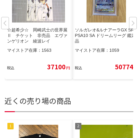
☆超希少☆ 岡崎武士の世界展
ソルガレオ&ルナアーラGX SR
Ⅱ チケット 非売品 エヴァ
PSA10 SA ドリームリーグ 鑑定
ンゲリオン 綾波レイ
品
マイストア在庫：
1563
マイストア在庫：
1059
37100
50774
税込
円
税込
円
近くの売り場の商品