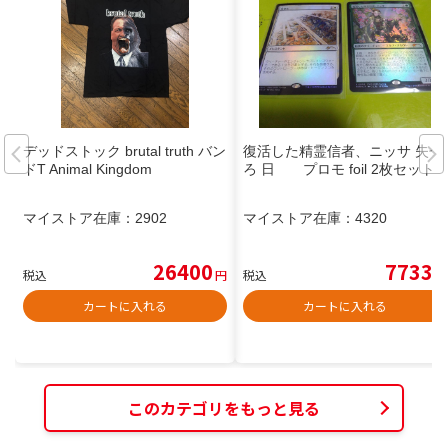
デッドストック brutal truth バン
復活した精霊信者、ニッサ 失せ
ドT Animal Kingdom
ろ 日 プロモ foil 2枚セット
マイストア在庫：
2902
マイストア在庫：
4320
26400
7733
税込
円
税込
円
カートに入れる
カートに入れる
このカテゴリをもっと見る