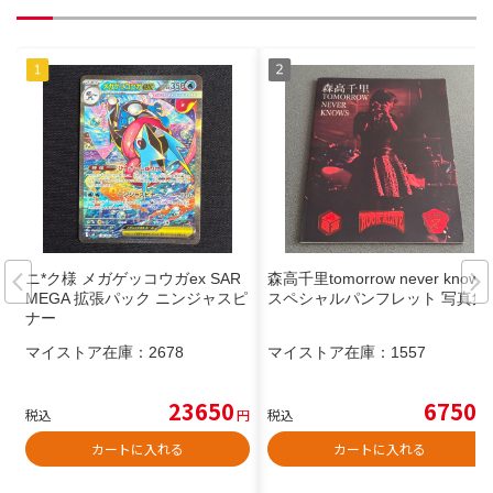
ニ*ク様 メガゲッコウガex SAR
森高千里tomorrow never knows
MEGA 拡張パック ニンジャスピ
スペシャルパンフレット 写真集
ナー
マイストア在庫：
2678
マイストア在庫：
1557
23650
6750
税込
円
税込
円
カートに入れる
カートに入れる