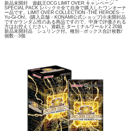
新品未開封 遊戯王OCG LIMIT OVER キャンペーン
SPECIAL PACK 1パック※全て自身で購入したワンオーナ
ー品です。LIMIT OVER COLLECTION -THE HEROES- –
Yu-Gi-Oh!。(購入店舗・KONAMI公式ショップ)※未開封品
ですがランダム性のある商品ですので、中身で評価される
方はお控えください。遊戯王 ターミナルワールド2 20箱
新品未開封品 シュリンク付。種別···ボックス合計枚数/
個数···3個