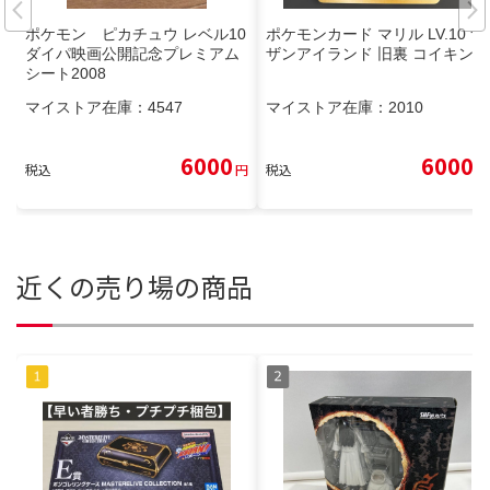
ポケモン ピカチュウ レベル10
ポケモンカード マリル LV.10 サ
ダイパ映画公開記念プレミアム
ザンアイランド 旧裏 コイキング
シート2008
マイストア在庫：
4547
マイストア在庫：
2010
6000
6000
税込
円
税込
円
近くの売り場の商品