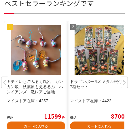
ベストセラーランキングです
キティいちごみるく風呂 カン
ドラゴンボールZ メタル根付 全
カン娘 秋葉原もえるるぶ ハ
7種セット
ンイアンズ 激レアご当地
マイストア在庫：
4257
マイストア在庫：
4422
11599
8700
税込
円
税込
円
カートに入れる
カートに入れる