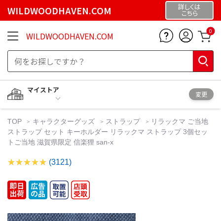
詳しくは
WILDWOODHAVEN.COM
こちら
0
WILDWOODHAVEN.COM
マイストア
変更
TOP
キャラクターグッズ
ストラップ
リラックマ ご当地
ストラップ セット キーホルダー リラックマ ストラップ 3個セッ
トご当地 滋賀県限定 信楽狸 san-x
(3121)