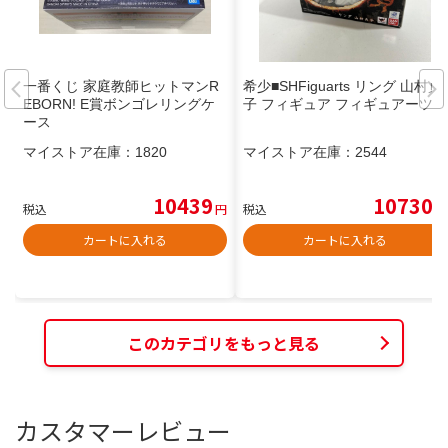
一番くじ 家庭教師ヒットマンR
希少■SHFiguarts リング 山村貞
EBORN! E賞ボンゴレリングケ
子 フィギュア フィギュアーツ
ース
マイストア在庫：
1820
マイストア在庫：
2544
10439
10730
税込
円
税込
円
カートに入れる
カートに入れる
このカテゴリをもっと見る
カスタマーレビュー