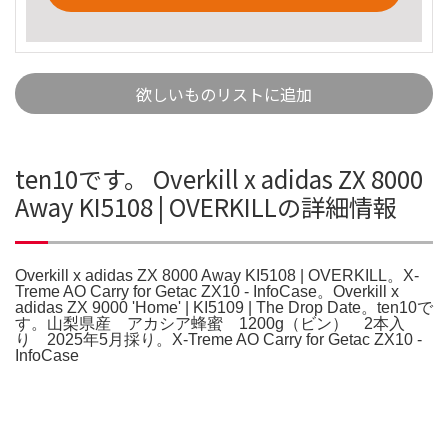
欲しいものリストに追加
ten10です。 Overkill x adidas ZX 8000
Away KI5108 | OVERKILLの詳細情報
Overkill x adidas ZX 8000 Away KI5108 | OVERKILL。X-
Treme AO Carry for Getac ZX10 - InfoCase。Overkill x
adidas ZX 9000 'Home' | KI5109 | The Drop Date。ten10で
す。山梨県産 アカシア蜂蜜 1200g（ビン） 2本入
り 2025年5月採り。X-Treme AO Carry for Getac ZX10 -
InfoCase