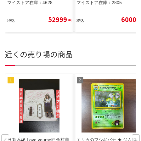
マイストア在庫：
4628
マイストア在庫：
2805
52999
6000
税込
円
税込
円
近くの売り場の商品
日向坂46 Love yourself! 金村美
エリカのフシギバナ ★ ジム拡張