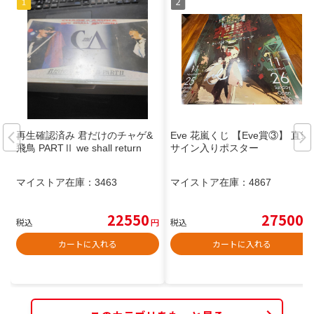
再生確認済み 君だけのチャゲ&
Eve 花嵐くじ 【Eve賞③】 直筆
飛鳥 PARTⅡ we shall return
サイン入りポスター
マイストア在庫：
3463
マイストア在庫：
4867
22550
27500
税込
円
税込
円
カートに入れる
カートに入れる