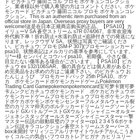
ド ピカチュウ 藤田ニコル プロモ ポケキュンコレクショ
ン。業者様以外で購入希望の方はコメントください。ポケ
モンカード ピカチュウ 藤田ニコル プロモ ポケキュンコレ
クション。This is an authentic item purchased from an
official store in Japan. Overseas proxy buyers are very
welcome!这是在日本正规商店购买的正品。【PSA10】カ
イリューV SA 蒼空ストリーム s7R 074/067。非常欢迎海
外代购下单！折れ防止+水濡れ防止+追跡付きでの発送にな
ります。レックウザ V SA。状態は写真でご確認くださ
い。ピカチュウ: プロモ [SM-P 307](プロモーションカード
psa10。状態表記はメルカリの基準を参考にしています。
リ*ー様 センパイとコウハイpsa10。初期傷、小さな傷、
目立たない傷等ある場合がございます。【 PSA10】ピカ
チュウ ex 132/106SAR。傷の具合などは個人差があるた
め完美品をお求めの方はご遠慮下さい。のピカチュウ お
たんじょうび プロモカードパック 25th PSA10。ポケ
カ ポケモンカードポケモンカードゲームPokémon
Trading Card Gamepokemonpokemoncard宝可梦卡寶可夢
卡ムンクピカチュウポケモンカード ポケカピカチュウポ
ケモンカードゲームプロモピカチュウプロモポケモンカー
ドポケカポケモンポケモンセンターフルメタルウォール裂
空のカリスマ仰天のボルテッカードリームリーグソードシ
ールド GXバトルブーストGXウルトラシャイニーオルター
ジェネシスタッグオールスターズシャイニースターv 一撃
マスター伝説の鼓動双璧のファイターcp1 2 3 4 5 6ポケキ
ュン伝説キラコレクション蒼空ストリームスターバース
box未開封 マリィソニアルリナサイトウルチアかんこうき
ゃくコルニの気合いフウロカトレアヒガナ カヒリユリー