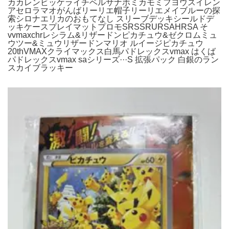
カカレンビッケライチベルサナホミカモミフヨウスイレン
アセロラマオがんばリーリエ帽子リーリエメイブルーの探
索シロナエリカのおもてなし スリーブデッキシールドデ
ッキケースプレイマットプロモSRSSRURSAHRSA そ
vvmaxchrレシラム&リザードンピカチュウ&ゼクロムミュ
ウツー&ミュウリザードンマリオ ルイージピカチュウ
20thVMAXクライマックス白馬パドレックスvmax はくば
パドレックスvmax saシリーズ···S 拡張パック 白銀のラン
スカイブラッキー