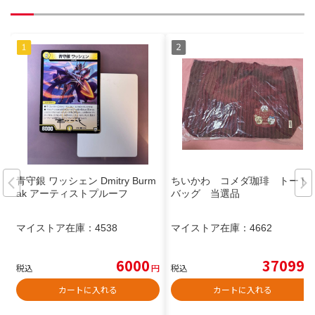
青守銀 ワッシェン Dmitry Burm
ちいかわ コメダ珈琲 トート
ak アーティストプルーフ
バッグ 当選品
マイストア在庫：
4538
マイストア在庫：
4662
6000
37099
税込
円
税込
円
カートに入れる
カートに入れる