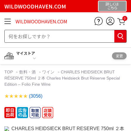
詳しくは
WILDWOODHAVEN.COM
こちら
0
WILDWOODHAVEN.COM
マイストア
変更
TOP
飲料・酒
ワイン
CHARLES HEIDSIECK BRUT
RÉSERVE 750ml ２本 Charles Heidsieck Brut Réserve Special
Edition – Folio Fine Wine
(3056)