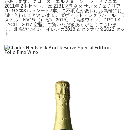
があります。クローズ・エルミタージュ レ・メゾニエ
2011年 2本セット。icci2131プラネタ サンタチェチリア
2019 2本&パッシート2本。ご不明点があればお気軽にお
問い合わせくださいませ。ダヴィッド・レクラパール ラ
ストル NV15 （ロゼ） 2015。【高級ワイン】DRC LA
TÂCHE 2017 空瓶。ご覧いただきありがとうございま
す。北海道ワイン イレンカ2018 & セツナウタ2022 セッ
ト