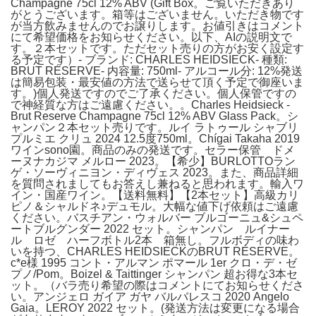
Champagne 75cl 12% ABV (Gift Box。ご覧いただきあり
がとうございます。箱等はございません。いただき物です
が当方飲みませんのでお譲りします。お値引きはコメント
にて希望価格をお知らせください。以下、AIの説明文で
す。２本セットです。ただセット売りの方がお安く設定す
る予定です）- ブランド: CHARLES HEIDSIECK- 種類:
BRUT RÉSERVE- 内容量: 750ml- アルコール分: 12%発送
は簡易包装・最安値の方法で送らせて頂く予定で御座いま
す。)個人発送ですのでご了承ください。個人保管ですの
で神経質な方はご遠慮ください。。Charles Heidsieck -
Brut Reserve Champagne 75cl 12% ABV Glass Pack。シ
ャンパン２本セット売りです。ルイ ラトゥール シャブリ
プルミエ クリュ 2024 12.5度750ml。Chígai Takaha 2019
ワインsono園。商品のみの発送です。セラー保管 ドメ
ーヌナカジマ メルロー 2023。【希少】BURLOTTOラン
ゲ・ソーヴィニヨン・ディヴェス 2023。また、商品詳細
を質問されましてもお答えし兼ねると思われます。輸入ワ
イン・国産ワイン。【送料無料】【2本セット】高級カリ
ピノ＆シャルドネ♪デュモル。大幅な値下げ依頼はご遠慮
ください。バスチアン・ウォルバー ブルゴーニュ&シュペ
ートブルグンダー 2022 セット。シャンパン ルイナー
ル ロゼ ハーフボトル2本 箱無し。フルボディの味わ
いを持つ、CHARLES HEIDSIECKのBRUT RÉSERVE。
c*e様 1995 コント・アルマン ポマール 1er クロ・デ・ゼ
プノ/Pom。Boizel & Taittinger シャンパン 超お得な3本セ
ット。（バラ売り希望の際はコメントにてお知らせくださ
い。アンジェロ ガイア ガヤ バルバレスコ 2020 Angelo
Gaia。LEROY 2022 セット。(発送方法は変更になる場合