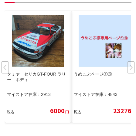
タミヤ セリカGT-FOUR ラリ
うめこぶページ①⑥
ー ボディ
マイストア在庫：
2913
マイストア在庫：
4843
6000
23276
税込
円
税込
円