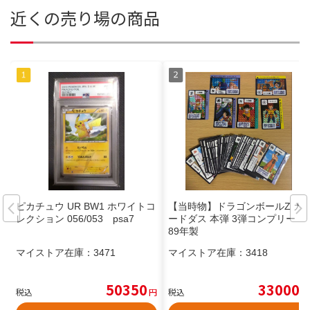
近くの売り場の商品
ピカチュウ UR BW1 ホワイトコ
【当時物】ドラゴンボールZ カ
レクション 056/053 psa7
ードダス 本弾 3弾コンプリート
89年製
マイストア在庫：
3471
マイストア在庫：
3418
50350
33000
税込
円
税込
円